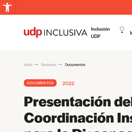
Abrir barra de herramientas
Inclusión
I
UDP
Inicio
Recursos
Documentos
2022
DOCUMENTOS
Presentación de
Coordinación Ins